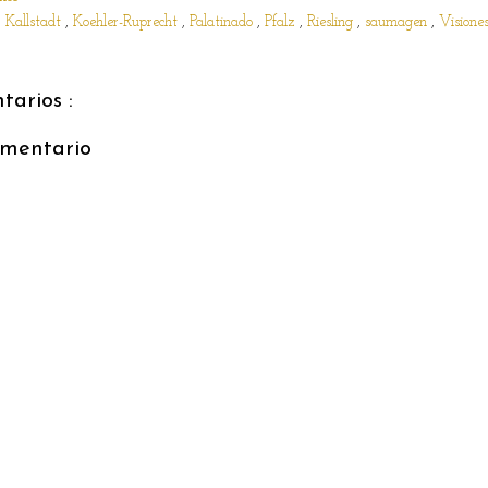
,
Kallstadt
,
Koehler-Ruprecht
,
Palatinado
,
Pfalz
,
Riesling
,
saumagen
,
Visione
arios :
omentario