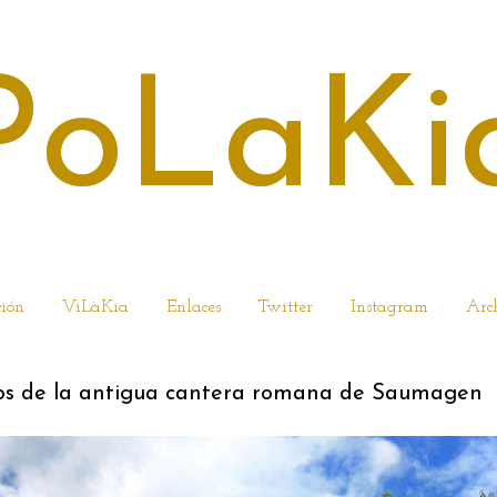
PoLaKi
ción
ViLàKia
Enlaces
Twitter
Instagram
Arc
tos de la antigua cantera romana de Saumagen