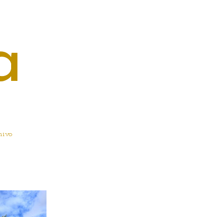
a
hivo