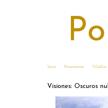
Po
Inicio
Presentación
ViLàKia
Visiones: Oscuros nu