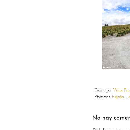
Escrito por
Víctor Fra
Etiquetas:
España
,
J
No hay coment