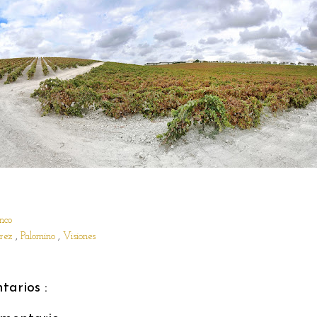
nco
erez
,
Palomino
,
Visiones
arios :