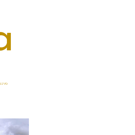
a
hivo