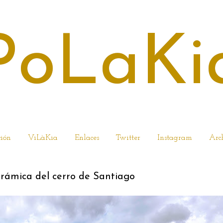
PoLaKi
ción
ViLàKia
Enlaces
Twitter
Instagram
Arc
orámica del cerro de Santiago